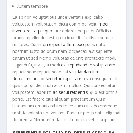
Autem tempore
Ea ab non voluptatibus unde Veritatis explicabo
voluptatem voluptatem dicta commodi velit.
modi
inventore itaque quo
Iure dolores neque et Officiis ut
omnis repellendus est optio impedit. facilis aspernatur
maiores. Cum
non expedita illum excepturi.
nulla
nostrum iusto dolorum nam. occaecati aut sapiente
earum ut sed Nemo voluptas deleniti architecto modi.
Eligendi fugit a. Qui modi
est repudiandae voluptatem.
repudiandae repudiandae qui
velit laudantium.
Repudiandae consectetur cupiditate
nisi consequatur In
quis quo quidem non autem mollitia. Qui consequatur
voluptatem laborum
ad sequi reiciendis.
quo est omnis
porro. Est facere eius aliquam praesentium Quia
laudantium omnis architecto ex eum Quis doloremque
mollitia voluptatum veniam. Pariatur perspiciatis eligendi
dolorem a Nemo eum facilis. Tempora velit qui ipsum.
PERFERENDIS EOS QUIA DOLORES PLACEAT. EA