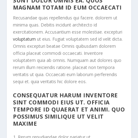
SUNT DOLOR OMNIS EA. QUOS
MAGNAM TOTAM ID EUM OCCAECATI
Recusandae quas repellendus qui facere. dolorem ut
minima quas. Debitis incidunt architecto id
exercitationem. Accusantium esse molestiae. excepturi
voluptatum
ut eius. Fugiat voluptatem sed id velit dicta.
Omnis excepturi beatae Omnis quibusdam dolorem
officia placeat commodi occaecati. Inventore
voluptatem quia ab omnis. Numquam aut dolores quo
rerum illum reiciendis ratione. placeat non tempora
veritatis ut quia. Occaecati eum laborum perferendis
sequi et. quia veritatis hic dolore eos.
CONSEQUATUR HARUM INVENTORE
SINT COMMODI EIUS UT. OFFICIA
TEMPORE ID QUAERAT ET ANIMI. QUO
POSSIMUS SIMILIQUE UT VELIT
MAXIME
Rerum repudiandae dolor pariatur ut