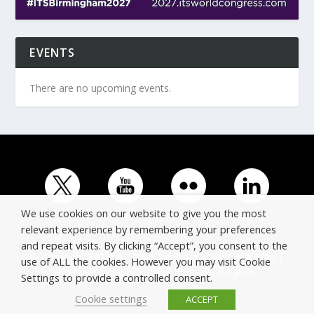
EVENTS
There are no upcoming events.
We use cookies on our website to give you the most
relevant experience by remembering your preferences
and repeat visits. By clicking “Accept”, you consent to the
© Copyright ERTICO - ITS Europe | +32 (0)2 400 0700 |
use of ALL the cookies. However you may visit Cookie
Avenue Louise 523, 1050 Brussels, Belgium.
Settings to provide a controlled consent.
Cookie settings
ACCEPT